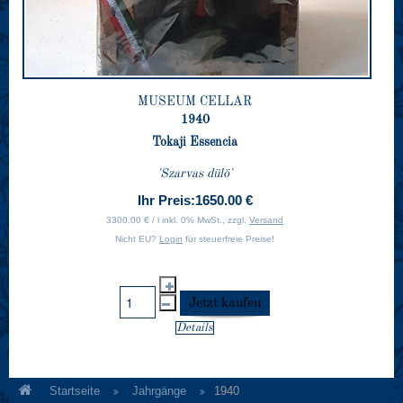
MUSEUM CELLAR
1940
Tokaji Essencia
'Szarvas dülö'
Ihr Preis:
1650.00 €
3300.00 € / l inkl. 0% MwSt., zzgl.
Versand
Nicht EU?
Login
für steuerfreie Preise!
Details
Startseite
Jahrgänge
1940