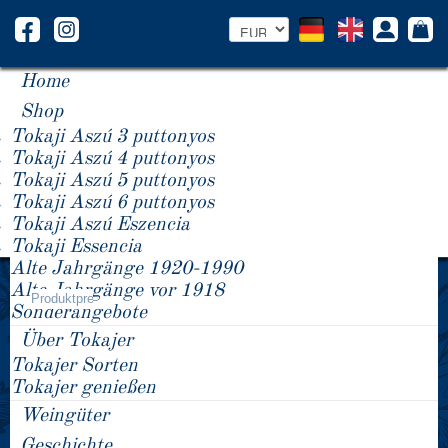
Home
Shop
Tokaji Aszú 3 puttonyos
Tokaji Aszú 4 puttonyos
Tokaji Aszú 5 puttonyos
Tokaji Aszú 6 puttonyos
Tokaji Aszú Eszencia
Tokaji Essencia
Alte Jahrgänge 1920-1990
Jahrgang -/+
Alte Jahrgänge vor 1918
Produktpreis
Sonderangebote
Über Tokajer
Tokajer Sorten
Tokajer genießen
Weingüter
Geschichte