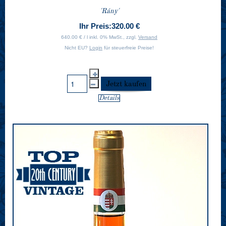
'Rány'
Ihr Preis:
320.00 €
640.00 € / l inkl. 0% MwSt., zzgl.
Versand
Nicht EU?
Login
für steuerfreie Preise!
Details