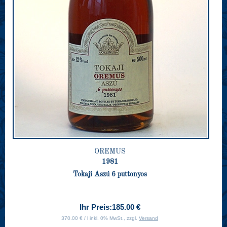
OREMUS
1981
Tokaji Aszú 6 puttonyos
Ihr Preis:
185.00 €
370.00 € / l inkl. 0% MwSt., zzgl.
Versand