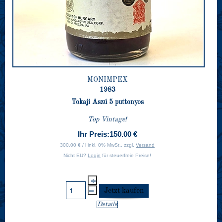
MONIMPEX
1983
Tokaji Aszú 5 puttonyos
Top Vintage!
Ihr Preis:
150.00 €
300.00 € / l inkl. 0% MwSt., zzgl.
Versand
Nicht EU?
Login
für steuerfreie Preise!
Details