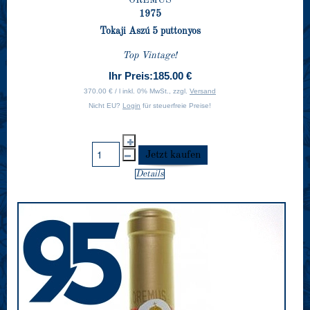
1975
Tokaji Aszú 5 puttonyos
Top Vintage!
Ihr Preis:
185.00 €
370.00 € / l inkl. 0% MwSt., zzgl.
Versand
Nicht EU?
Login
für steuerfreie Preise!
Details