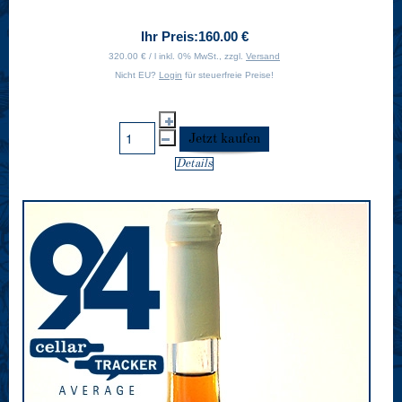
Ihr Preis:
160.00 €
320.00 € / l inkl. 0% MwSt., zzgl.
Versand
Nicht EU?
Login
für steuerfreie Preise!
Details