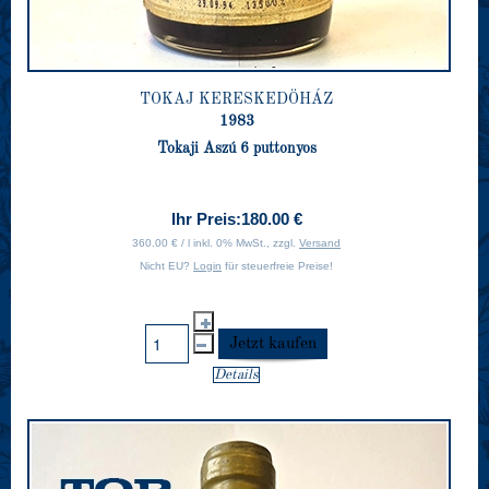
TOKAJ KERESKEDÖHÁZ
1983
Tokaji Aszú 6 puttonyos
Ihr Preis:
180.00 €
360.00 € / l inkl. 0% MwSt., zzgl.
Versand
Nicht EU?
Login
für steuerfreie Preise!
Details