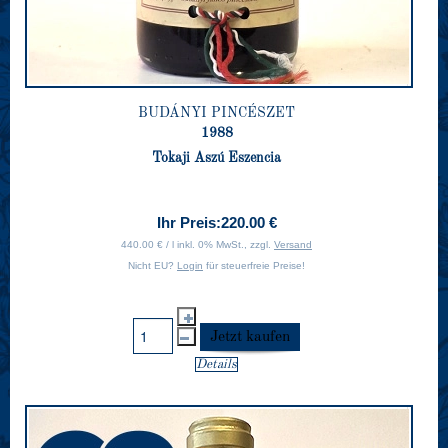
BUDÁNYI PINCÉSZET
1988
Tokaji Aszú Eszencia
Ihr Preis:
220.00 €
440.00 € / l inkl. 0% MwSt., zzgl.
Versand
Nicht EU?
Login
für steuerfreie Preise!
Details