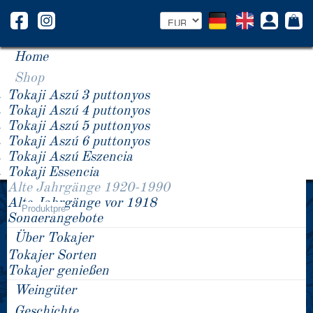
Home
Shop
Tokaji Aszú 3 puttonyos
Tokaji Aszú 4 puttonyos
Tokaji Aszú 5 puttonyos
Tokaji Aszú 6 puttonyos
Tokaji Aszú Eszencia
Tokaji Essencia
Alte Jahrgänge 1920-1990
Jahrgang -/+
Alte Jahrgänge vor 1918
Alte Jahrgänge 1920-1990
Produktpreis
Sonderangebote
Über Tokajer
Tokajer Sorten
Tokajer genießen
Weingüter
Geschichte