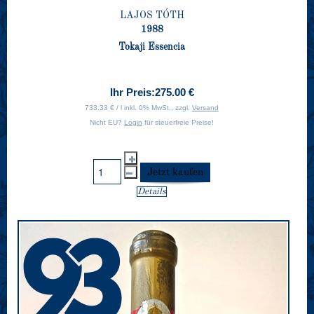
LAJOS TÓTH
1988
Tokaji Essencia
Ihr Preis:
275.00 €
733.33 € / l inkl. 0% MwSt., zzgl.
Versand
Nicht EU?
Login
für steuerfreie Preise!
Details