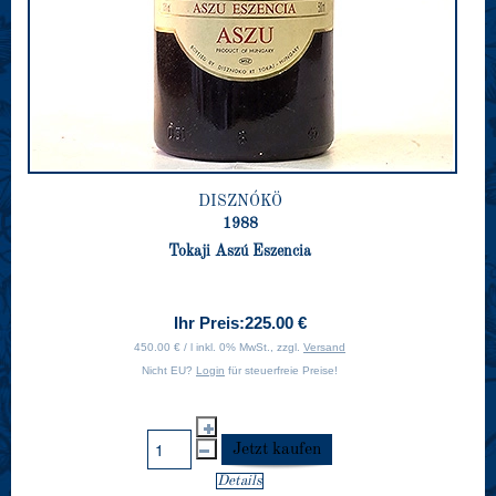
DISZNÓKÖ
1988
Tokaji Aszú Eszencia
Ihr Preis:
225.00 €
450.00 € / l inkl. 0% MwSt., zzgl.
Versand
Nicht EU?
Login
für steuerfreie Preise!
Details