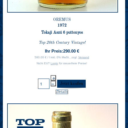
OREMUS
1972
Tokaji Aszú 6 puttonyos
Top 20th Century Vintage!
Ihr Preis:
290.00 €
580.00 € / l inkl. 0% MwSt., zzgl.
Versand
Nicht EU?
Login
für steuerfreie Preise!
Details