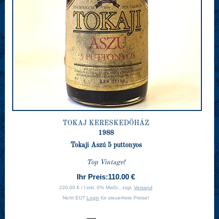
TOKAJ KERESKEDÖHÁZ
1988
Tokaji Aszú 5 puttonyos
Top Vintage!
Ihr Preis:
110.00 €
220.00 € / l inkl. 0% MwSt., zzgl.
Versand
Nicht EU?
Login
für steuerfreie Preise!