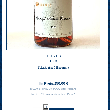
OREMUS
1983
Tokaji Aszú Eszencia
Ihr Preis:
250.00 €
500.00 € / l inkl. 0% MwSt., zzgl.
Versand
Nicht EU?
Login
für steuerfreie Preise!