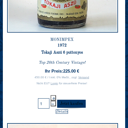
MONIMPEX
1972
Tokaji Aszú 6 puttonyos
Top 20th Century Vintage!
Ihr Preis:
225.00 €
450.00 € / l inkl. 0% MwSt., zzgl.
Versand
Nicht EU?
Login
für steuerfreie Preise!
Details