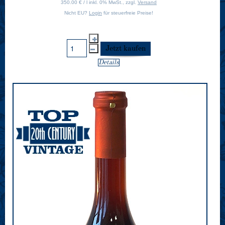
350.00 € / l inkl. 0% MwSt., zzgl.
Versand
Nicht EU?
Login
für steuerfreie Preise!
Details