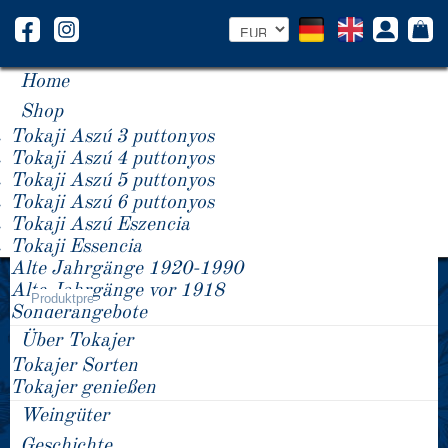
Home
Shop
Tokaji Aszú 3 puttonyos
Tokaji Aszú 4 puttonyos
Tokaji Aszú 5 puttonyos
Tokaji Aszú 6 puttonyos
Tokaji Aszú Eszencia
Tokaji Essencia
Alte Jahrgänge 1920-1990
Jahrgang -/+
Alte Jahrgänge vor 1918
Produktpreis
Sonderangebote
Über Tokajer
Tokajer Sorten
Tokajer genießen
Weingüter
Geschichte