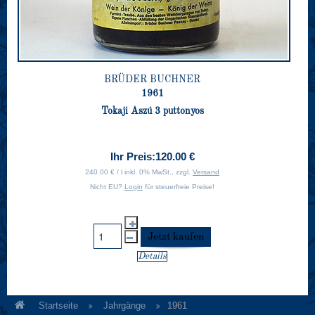
BRÜDER BUCHNER
1961
Tokaji Aszú 3 puttonyos
Ihr Preis:
120.00 €
240.00 € / l inkl. 0% MwSt., zzgl.
Versand
Nicht EU?
Login
für steuerfreie Preise!
Details
Startseite
Jahrgänge
1961