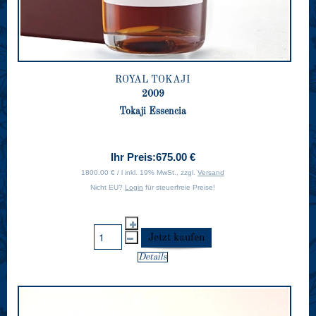
ROYAL TOKAJI
2009
Tokaji Essencia
Ihr Preis:
675.00 €
1800.00 € / l inkl. 19% MwSt., zzgl.
Versand
Nicht EU?
Login
für steuerfreie Preise!
Details