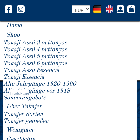
Home
Shop
Tokaji Aszú 3 puttonyos
Tokaji Aszú 4 puttonyos
Tokaji Aszú 5 puttonyos
Tokaji Aszú 6 puttonyos
Tokaji Aszú Eszencia
Tokaji Essencia
Alte Jahrgänge 1920-1990
Jahrgang -/+
Alte Jahrgänge vor 1918
Produktpreis
Sonderangebote
Über Tokajer
Tokajer Sorten
Tokajer genießen
Weingüter
Geschichte