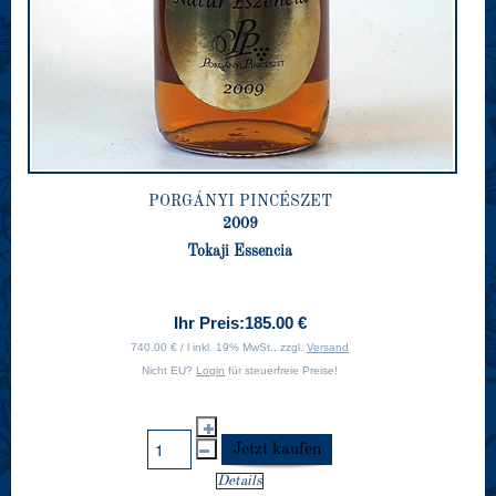
PORGÁNYI PINCÉSZET
2009
Tokaji Essencia
Ihr Preis:
185.00 €
740.00 € / l inkl. 19% MwSt., zzgl.
Versand
Nicht EU?
Login
für steuerfreie Preise!
Details