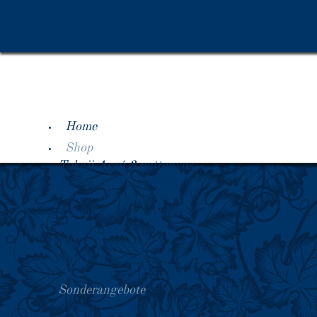
Home
Shop
Tokaji Aszú 3 puttonyos
Tokaji Aszú 4 puttonyos
Tokaji Aszú 5 puttonyos
Tokaji Aszú 6 puttonyos
Tokaji Aszú Eszencia
Tokaji Essencia
Alte Jahrgänge 1920-1990
Alte Jahrgänge vor 1918
Sonderangebote
Über Tokajer