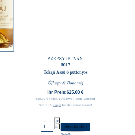
SZEPSY ISTVÁN
2017
Tokaji Aszú 6 puttonyos
Újhegy & Bohomáj
Ihr Preis:
625.00 €
625.00 € / l inkl. 19% MwSt., zzgl.
Versand
Nicht EU?
Login
für steuerfreie Preise!