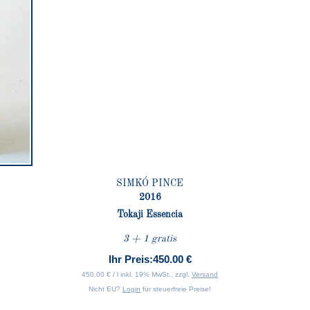
SIMKÓ PINCE
2016
Tokaji Essencia
3 + 1 gratis
Ihr Preis:
450.00 €
450.00 € / l inkl. 19% MwSt., zzgl.
Versand
Nicht EU?
Login
für steuerfreie Preise!