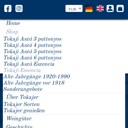
Home
Shop
Tokaji Aszú 3 puttonyos
Tokaji Aszú 4 puttonyos
Tokaji Aszú 5 puttonyos
Tokaji Aszú 6 puttonyos
Tokaji Aszú Eszencia
Tokaji Essencia
Alte Jahrgänge 1920-1990
2006 Tokaji Essencia
2000 Tokaji Essencia
Alte Jahrgänge vor 1918
2003 Tokaji Essencia
Sonderangebote
Über Tokajer
Tokajer Sorten
Tokajer genießen
Weingüter
Geschichte