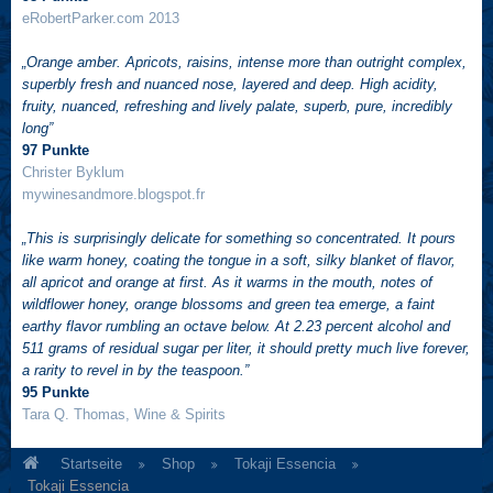
eRobertParker.com 2013
„Orange amber. Apricots, raisins, intense more than outright complex,
superbly fresh and nuanced nose, layered and deep. High acidity,
fruity, nuanced, refreshing and lively palate, superb, pure, incredibly
long”
97 Punkte
Christer Byklum
mywinesandmore.blogspot.fr
„This is surprisingly delicate for something so concentrated. It pours
like warm honey, coating the tongue in a soft, silky blanket of flavor,
all apricot and orange at first. As it warms in the mouth, notes of
wildflower honey, orange blossoms and green tea emerge, a faint
earthy flavor rumbling an octave below. At 2.23 percent alcohol and
511 grams of residual sugar per liter, it should pretty much live forever,
a rarity to revel in by the teaspoon.”
95 Punkte
Tara Q. Thomas, Wine & Spirits
Startseite
Shop
Tokaji Essencia
Tokaji Essencia