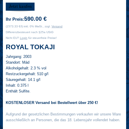
590.00 €
Ihr Preis:
(1573.33 €/l) inkl. 0% MwSt., zzgl.
Versand
Differenzbesteuert nach §25a UStG
Nicht EU?
Login
für steuerfreie Preise!
ROYAL TOKAJI
Jahrgang:
2003
Standort:
Mád
Alkoholgehalt:
2.3 % vol
Restzuckergehalt:
510 g/l
Säuregehalt:
14.1 g/l
Inhalt:
0.375 l
Enthält Sulfite.
KOSTENLOSER Versand bei Bestellwert über 250 €!
Aufgrund der gesetzlichen Bestimmungen verkaufen wir unsere Ware
ausschließlich an Personen, die das 18. Lebensjahr vollendet haben.