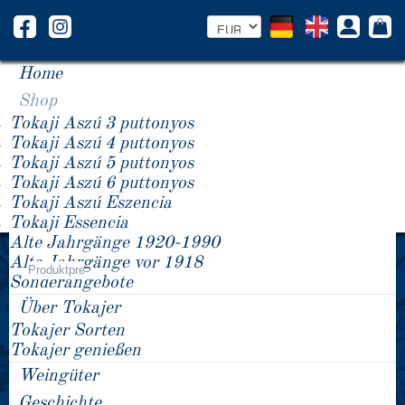
Home
Shop
Tokaji Aszú 3 puttonyos
Tokaji Aszú 4 puttonyos
Tokaji Aszú 5 puttonyos
Tokaji Aszú 6 puttonyos
Tokaji Aszú Eszencia
Tokaji Essencia
Alte Jahrgänge 1920-1990
Jahrgang -/+
Alte Jahrgänge vor 1918
PANNON TOKAJ
Produktpreis
Sonderangebote
Über Tokajer
Tokajer Sorten
Tokajer genießen
Weingüter
Geschichte