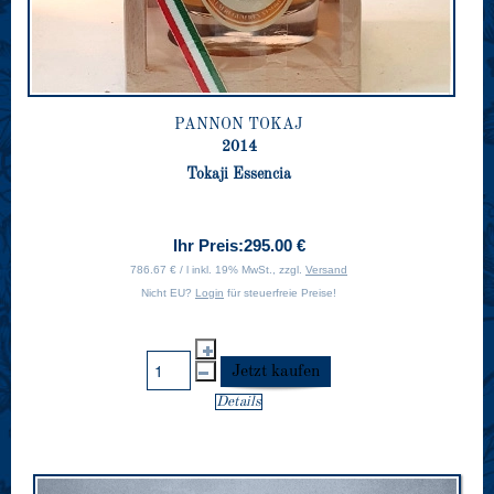
PANNON TOKAJ
2014
Tokaji Essencia
Ihr Preis:
295.00 €
786.67 € / l inkl. 19% MwSt., zzgl.
Versand
Nicht EU?
Login
für steuerfreie Preise!
Details