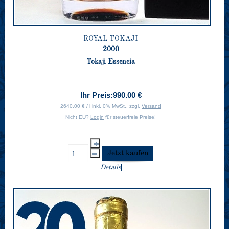
ROYAL TOKAJI
2000
Tokaji Essencia
Ihr Preis:
990.00 €
2640.00 € / l inkl. 0% MwSt., zzgl.
Versand
Nicht EU?
Login
für steuerfreie Preise!
Details