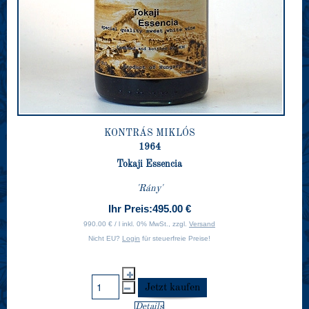
KONTRÁS MIKLÓS
1964
Tokaji Essencia
'Rány'
Ihr Preis:
495.00 €
990.00 € / l inkl. 0% MwSt., zzgl.
Versand
Nicht EU?
Login
für steuerfreie Preise!
Details