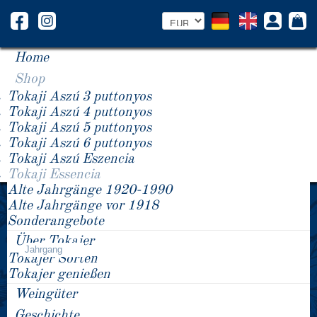
Home
Shop
Tokaji Aszú 3 puttonyos
Tokaji Aszú 4 puttonyos
Tokaji Aszú 5 puttonyos
Tokaji Aszú 6 puttonyos
Tokaji Aszú Eszencia
Tokaji Essencia
Alte Jahrgänge 1920-1990
×
404 Das gesuchte Produkt existiert nicht.
Alte Jahrgänge vor 1918
Sonderangebote
Produkt Preis -/+
Über Tokajer
Tokaji Essencia
Jahrgang
Tokajer Sorten
Tokajer genießen
Weingüter
Geschichte