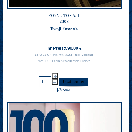
ROYAL TOKAJI
2003
Tokaji Essencia
Ihr Preis:
590.00 €
1573.33 € / l inkl. 0% MwSt., zzgl.
Versand
Nicht EU?
Login
für steuerfreie Preise!
Details