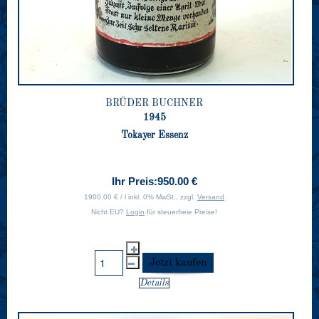
BRÜDER BUCHNER
1945
Tokayer Essenz
Ihr Preis:
950.00 €
1900.00 € / l inkl. 0% MwSt., zzgl.
Versand
Nicht EU?
Login
für steuerfreie Preise!
Details