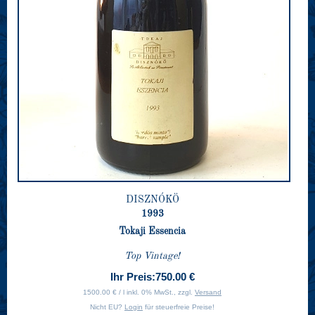
DISZNÓKÖ
1993
Tokaji Essencia
Top Vintage!
Ihr Preis:
750.00 €
1500.00 € / l inkl. 0% MwSt., zzgl.
Versand
Nicht EU?
Login
für steuerfreie Preise!