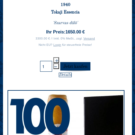
1940
Tokaji Essencia
'Szarvas dülö'
Ihr Preis:
1650.00 €
3300.00 € / l inkl. 0% MwSt., zzgl.
Versand
Nicht EU?
Login
für steuerfreie Preise!
Details