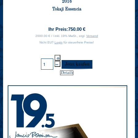
2016
Tokaji Essencia
Ihr Preis:
750.00 €
2000.00 € / l inkl. 19% MwSt., zzgl.
Versand
Nicht EU?
Login
für steuerfreie Preise!
Details