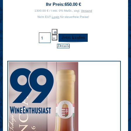
Ihr Preis:
650.00 €
1300.00 € / l inkl. 0% MwSt., zzgl.
Versand
Nicht EU?
Login
für steuerfreie Preise!
Details