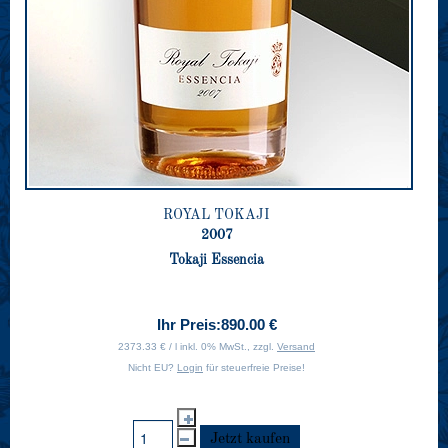
ROYAL TOKAJI
2007
Tokaji Essencia
Ihr Preis:
890.00 €
2373.33 € / l inkl. 0% MwSt., zzgl.
Versand
Nicht EU?
Login
für steuerfreie Preise!