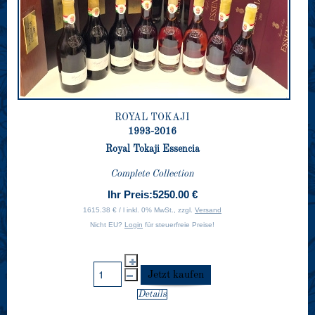
ROYAL TOKAJI
1993-2016
Royal Tokaji Essencia
Complete Collection
Ihr Preis:
5250.00 €
1615.38 € / l inkl. 0% MwSt., zzgl.
Versand
Nicht EU?
Login
für steuerfreie Preise!
Details