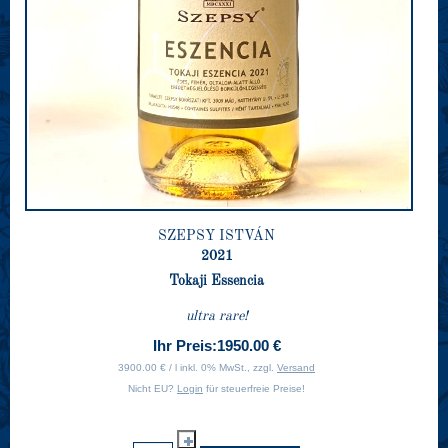
SZEPSY ISTVÁN
2021
Tokaji Essencia
ultra rare!
Ihr Preis:
1950.00 €
3900.00 € / l inkl. 0% MwSt., zzgl.
Versand
Nicht EU?
Login
für steuerfreie Preise!