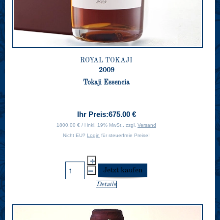
ROYAL TOKAJI
2009
Tokaji Essencia
Ihr Preis:
675.00 €
1800.00 € / l inkl. 19% MwSt., zzgl.
Versand
Nicht EU?
Login
für steuerfreie Preise!
Details