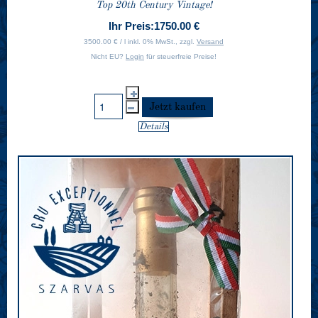
Top 20th Century Vintage!
Ihr Preis:
1750.00 €
3500.00 € / l inkl. 0% MwSt., zzgl.
Versand
Nicht EU?
Login
für steuerfreie Preise!
Details