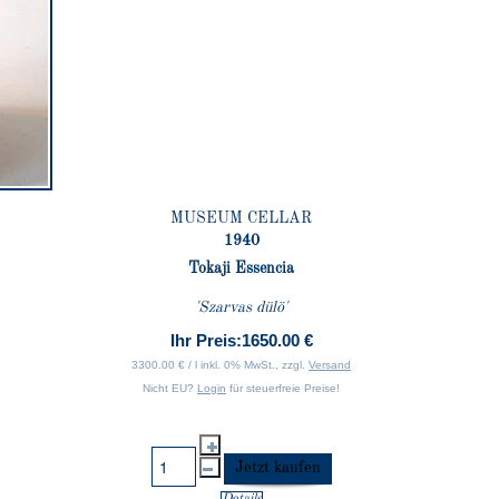
MUSEUM CELLAR
1940
Tokaji Essencia
'Szarvas dülö'
Ihr Preis:
1650.00 €
3300.00 € / l inkl. 0% MwSt., zzgl.
Versand
Nicht EU?
Login
für steuerfreie Preise!