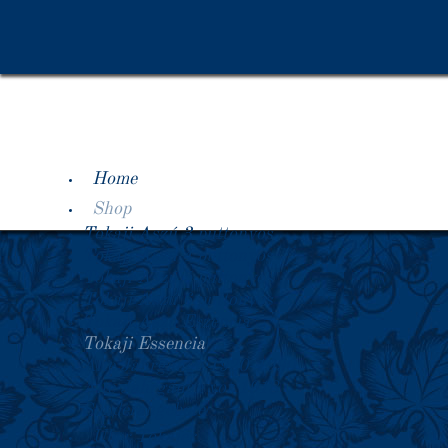
Home
Shop
Tokaji Aszú 3 puttonyos
Tokaji Aszú 4 puttonyos
Tokaji Aszú 5 puttonyos
Tokaji Aszú 6 puttonyos
Tokaji Aszú Eszencia
Tokaji Essencia
Alte Jahrgänge 1920-1990
Alte Jahrgänge vor 1918
Sonderangebote
Über Tokajer