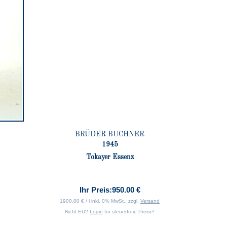
BRÜDER BUCHNER
1945
Tokayer Essenz
Ihr Preis:
950.00 €
1900.00 € / l inkl. 0% MwSt., zzgl.
Versand
Nicht EU?
Login
für steuerfreie Preise!